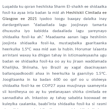
Luqadda ku qoran heshiiska Sharm El-shaikh ee shidaalka
fosil-ka ayaa inta badan la mid ah
Heshiiskii Cimilada ee
Glasgow ee 2021
iyadoo loogu baaqay dalalka inay
dardargeliyaan “dadaallada lagu joojinayo tamarta
dhuxusha iyo kabidda dadaallada lagu yareynayo
shidaalka fosil-ka ah.” Maadaama aanan laga heshiinin
joojinta shidaalka fosil-ka, mustaqbalka gaaritaanka
heerkulka 1.5°C waa mid aan la hubin. Horumar la’aanta
arrintani waxay ka dhigan tahay in isticmaaleyaasha ugu
badan ee shidaalka fosil-ka oo ay ku jiraan waddamada
Khaliijka, Shiinaha, iyo Brazil ay xagal daacinayaan
ballanqaadkoodii ahaa in heerkulka la gaarsiiyo 1.5°C.
Joogitaanka in ka badan 600 oo qof oo u ololeeya
shidaalka fosil-ka ee COP27 ayaa muujinaya saameynta
sii kordheysa oo ay ku yeelanayaan shirka cimilada ee
sannadlaha ah. Inkastoo ay tahay sababta koowaad ee
kuleylka caalamka, baabi’inta shidaalka fosil-ka si rasmi