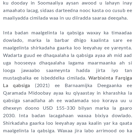
ku dooday in Soomaaliya aysan awood u lahayn inay
amaahato lacag, sidaas darteedna nooc kasta oo cusub ee
maaliyadda cimilada waa in uu diiradda saaraa deeqaha.
Inta badan maalgelinta la qabsiga waxay ka timaadaa
dowlado, marka la barbar dhigo kaalinta sare ee
maalgelinta shirkadaha gaarka loo leeyahay ee yareynta.
Wadarta guud ee dhaqaalaha la qabsiga ayaa ah mid aad
uga hooseeya dhaqaalaha lagama maarmaanka ah si
looga jawaabo saameynta hadda jirta iyo tan
mustaqbalka ee isbeddelka cimilada.
Warbixinta Farqiga
La qabsiga
(2021) ee Barnaamijka Deegaanka ee
Qaramada Midoobay ayaa ku qiyaastay in kharashka la
qabsiga sanadlaha ah ee wadamada soo koraya uu u
dhexeyn doono USD 155-330 bilyan marka la gaaro
2030. Inta badan lacagahaan waxaa bixiya dowlado.
Shirkadaha gaarka loo leeyahay ayaa kaalin yar ka qaata
maalgelinta la qabsiga. Waxaa jira labo arrimood oo ka