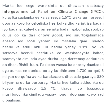
Marka loo eego warbixinta uu dhawaan daabacay
Intergovernmental Panel on Climate Change (IPCC)
,
kulaylka caalamka ee ka sarreeya 1.5°C waxa uu horseedi
doonaa kororka celceliska heerkulka dhulka intiisa badan
iyo badaha, kuleyl daran ee inta badan gobollada, roobab
culus oo ka da’a dhowr gobol, iyo suurtogalnimada
abaaro iyo roob yaraan ee meelaha qaar. Iyadoo
heerkulka adduunku uu hadda yahay 1.1°C oo ka
sarreeya heerkii heerkulka ee warshadeynta kahor,
saameynta cimilada ayaa durba laga dareemay adduunka
oo dhan. Bishii Juun, Pakistan waxaa ka dhacay daadadkii
ugu xumaa ee dunida, oo ay ku dhinteen 1,700 oo qof, 8
milyan oo qofna ay ku barakeceen, dhaqaale gaaraya $30
bilyan-na uu ku burburay. Marka heerkulka adduunka uu
kusoo dhawaado 1.5 °C, tirada iyo baaxadda
musiibooyinka cimiladu waxay noqon doonaan kuwo aad
u baahsan.