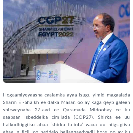
Hogaamiyeyaasha caalamka ayaa isugu yimid magaalada
Sharm El-Shaikh ee dalka Masar, oo ay kaga qeyb galeen
shirweynaha 27-aad ee Qaramada Midoobay ee ku
saabsan isbeddelka cimilada (COP27). Shirka ee uu
halkudhiggiisu ahaa ‘shirka fulinta’ waxa uu hiigsigiisu
ahaa in ficil loo beddelo ballanqaadyadii hore, oo ay ku