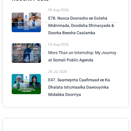
05 Aug 2026
E78. Nooca Doorasho ee Golaha
Midnimada, Doodaha Dhinacyada &
Doorka Beesha Caalamka
03 Aug 2026
More Than an Internship: My Journey
at Somali Public Agenda
28 Jul 2026
E47. Saameynta Caafimaad ee Ka
Dhalata Isticmaalka Dawooyinka
Midabka Doorriya