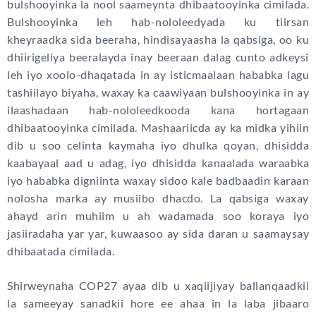
bulshooyinka la nool saameynta dhibaatooyinka cimilada.
Bulshooyinka leh hab-nololeedyada ku tiirsan
kheyraadka sida beeraha, hindisayaasha la qabsiga, oo ku
dhiirigeliya beeralayda inay beeraan dalag cunto adkeysi
leh iyo xoolo-dhaqatada in ay isticmaalaan hababka lagu
tashiilayo biyaha, waxay ka caawiyaan bulshooyinka in ay
ilaashadaan hab-nololeedkooda kana hortagaan
dhibaatooyinka cimilada. Mashaariicda ay ka midka yihiin
dib u soo celinta kaymaha iyo dhulka qoyan, dhisidda
kaabayaal aad u adag, iyo dhisidda kanaalada waraabka
iyo hababka digniinta waxay sidoo kale badbaadin karaan
nolosha marka ay musiibo dhacdo. La qabsiga waxay
ahayd arin muhiim u ah wadamada soo koraya iyo
jasiiradaha yar yar, kuwaasoo ay sida daran u saamaysay
dhibaatada cimilada.
Shirweynaha COP27 ayaa dib u xaqiijiyay ballanqaadkii
la sameeyay sanadkii hore ee ahaa in la laba jibaaro