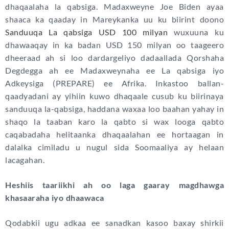
dhaqaalaha la qabsiga. Madaxweyne Joe Biden ayaa
shaaca ka qaaday in Mareykanka uu ku biirint doono
Sanduuqa La qabsiga USD 100 milyan
wuxuuna ku
dhawaaqay in ka badan USD 150 milyan oo taageero
dheeraad ah si loo dardargeliyo dadaallada Qorshaha
Degdegga ah ee Madaxweynaha ee La qabsiga iyo
Adkeysiga (PREPARE) ee Afrika. Inkastoo ballan-
qaadyadani ay yihiin kuwo dhaqaale cusub ku biirinaya
sanduuqa la-qabsiga, haddana waxaa loo baahan yahay in
shaqo la taaban karo la qabto si wax looga qabto
caqabadaha helitaanka dhaqaalahan ee hortaagan in
dalalka cimiladu u nugul sida Soomaaliya ay helaan
lacagahan.
Heshiis taariikhi ah oo laga gaaray magdhawga
khasaaraha iyo dhaawaca
Qodabkii ugu adkaa ee sanadkan kasoo baxay shirkii