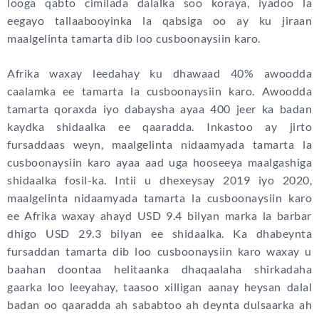
looga qabto cimilada dalalka soo koraya, iyadoo la
eegayo tallaabooyinka la qabsiga oo ay ku jiraan
maalgelinta tamarta dib loo cusboonaysiin karo.
Afrika waxay leedahay ku dhawaad 40% awoodda
caalamka ee tamarta la cusboonaysiin karo. Awoodda
tamarta qoraxda iyo dabaysha ayaa 400 jeer ka badan
kaydka shidaalka ee qaaradda. Inkastoo ay jirto
fursaddaas weyn, maalgelinta nidaamyada tamarta la
cusboonaysiin karo ayaa aad uga hooseeya maalgashiga
shidaalka fosil-ka. Intii u dhexeysay 2019 iyo 2020,
maalgelinta nidaamyada tamarta la cusboonaysiin karo
ee Afrika waxay ahayd USD 9.4 bilyan marka la barbar
dhigo USD 29.3 bilyan ee shidaalka. Ka dhabeynta
fursaddan tamarta dib loo cusboonaysiin karo waxay u
baahan doontaa helitaanka dhaqaalaha shirkadaha
gaarka loo leeyahay, taasoo xilligan aanay heysan dalal
badan oo qaaradda ah sababtoo ah deynta dulsaarka ah