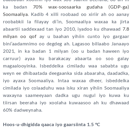
ka badan
70% wax-soosaarka gudaha (GDP-ga)
Soomaaliya
. Kadib 4 xilli roobaad oo xiriir ah oo aanay
roobabkii la filayay di’in, Soomaaliya waxaa ka jirta
abaartii saddexaad tan iyo 2010, iyadoo ku dhawaad
7.8
milyan oo qof
ay u baahan yihiin cunto iyo gargaar
bini’aadamnimo oo degdeg ah. Lagasoo billaabo Janaayo
2021, in ka badan 1 milyan (oo u badan haween iyo
carruur) ayaa ku barakacay abaarta oo soo galay
magaalooyinka. Isbeddelka cimiladu waa sababta ugu
weyn ee dhibaatada deegaanka sida abaaraha, daadadka,
iyo ayaxa Soomaaliya. Intaa waxaa dheer, isbeddelka
cimilada iyo colaaduhu waa isku xiran yihiin Soomaaliya
waxayna saameeyaan dadka ugu nugul iyo kuwa ku
tiirsan beeraha iyo xoolaha kuwaasoo ah ku dhawaad
60% dadweynaha.
Hoos-u-dhigidda qaaca iyo gaarsiinta 1.5 °C