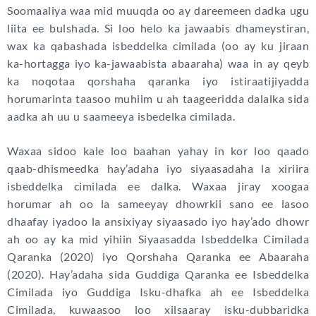
Soomaaliya waa mid muuqda oo ay dareemeen dadka ugu
liita ee bulshada. Si loo helo ka jawaabis dhameystiran,
wax ka qabashada isbeddelka cimilada (oo ay ku jiraan
ka-hortagga iyo ka-jawaabista abaaraha) waa in ay qeyb
ka noqotaa qorshaha qaranka iyo istiraatijiyadda
horumarinta taasoo muhiim u ah taageeridda dalalka sida
aadka ah uu u saameeya isbedelka cimilada.
Waxaa sidoo kale loo baahan yahay in kor loo qaado
qaab-dhismeedka hay’adaha iyo siyaasadaha la xiriira
isbeddelka cimilada ee dalka. Waxaa jiray xoogaa
horumar ah oo la sameeyay dhowrkii sano ee lasoo
dhaafay iyadoo la ansixiyay siyaasado iyo hay’ado dhowr
ah oo ay ka mid yihiin Siyaasadda Isbeddelka Cimilada
Qaranka (2020) iyo Qorshaha Qaranka ee Abaaraha
(2020). Hay’adaha sida Guddiga Qaranka ee Isbeddelka
Cimilada iyo Guddiga Isku-dhafka ah ee Isbeddelka
Cimilada, kuwaasoo loo xilsaaray isku-dubbaridka