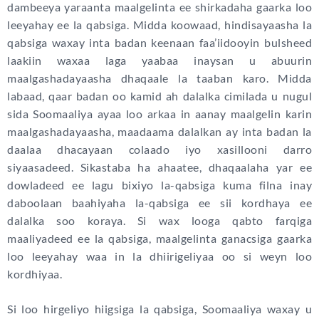
dambeeya yaraanta maalgelinta ee shirkadaha gaarka loo
leeyahay ee la qabsiga. Midda koowaad, hindisayaasha la
qabsiga waxay inta badan keenaan faa’iidooyin bulsheed
laakiin waxaa laga yaabaa inaysan u abuurin
maalgashadayaasha dhaqaale la taaban karo. Midda
labaad, qaar badan oo kamid ah dalalka cimilada u nugul
sida Soomaaliya ayaa loo arkaa in aanay maalgelin karin
maalgashadayaasha, maadaama dalalkan ay inta badan la
daalaa dhacayaan colaado iyo xasillooni darro
siyaasadeed. Sikastaba ha ahaatee, dhaqaalaha yar ee
dowladeed ee lagu bixiyo la-qabsiga kuma filna inay
daboolaan baahiyaha la-qabsiga ee sii kordhaya ee
dalalka soo koraya. Si wax looga qabto farqiga
maaliyadeed ee la qabsiga, maalgelinta ganacsiga gaarka
loo leeyahay waa in la dhiirigeliyaa oo si weyn loo
kordhiyaa.
Si loo hirgeliyo hiigsiga la qabsiga, Soomaaliya waxay u