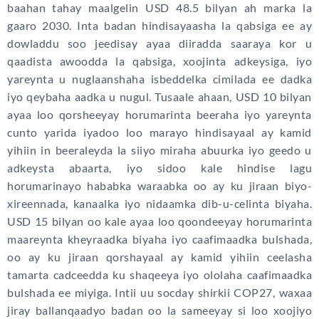
baahan tahay maalgelin USD 48.5 bilyan ah marka la
gaaro 2030. Inta badan hindisayaasha la qabsiga ee ay
dowladdu soo jeedisay ayaa diiradda saaraya kor u
qaadista awoodda la qabsiga, xoojinta adkeysiga, iyo
yareynta u nuglaanshaha isbeddelka cimilada ee dadka
iyo qeybaha aadka u nugul. Tusaale ahaan, USD 10 bilyan
ayaa loo qorsheeyay horumarinta beeraha iyo yareynta
cunto yarida iyadoo loo marayo hindisayaal ay kamid
yihiin in beeraleyda la siiyo miraha abuurka iyo geedo u
adkeysta abaarta, iyo sidoo kale hindise lagu
horumarinayo hababka waraabka oo ay ku jiraan biyo-
xireennada, kanaalka iyo nidaamka dib-u-celinta biyaha.
USD 15 bilyan oo kale ayaa loo qoondeeyay horumarinta
maareynta kheyraadka biyaha iyo caafimaadka bulshada,
oo ay ku jiraan qorshayaal ay kamid yihiin ceelasha
tamarta cadceedda ku shaqeeya iyo ololaha caafimaadka
bulshada ee miyiga. Intii uu socday shirkii COP27, waxaa
jiray ballanqaadyo badan oo la sameeyay si loo xoojiyo