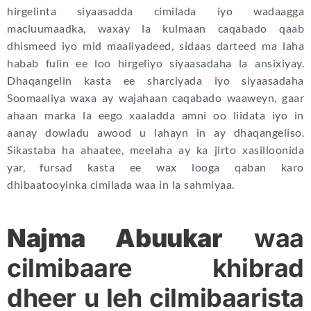
hirgelinta siyaasadda cimilada iyo wadaagga
macluumaadka, waxay la kulmaan caqabado qaab
dhismeed iyo mid maaliyadeed, sidaas darteed ma laha
habab fulin ee loo hirgeliyo siyaasadaha la ansixiyay.
Dhaqangelin kasta ee sharciyada iyo siyaasadaha
Soomaaliya waxa ay wajahaan caqabado waaweyn, gaar
ahaan marka la eego xaaladda amni oo liidata iyo in
aanay dowladu awood u lahayn in ay dhaqangeliso.
Sikastaba ha ahaatee, meelaha ay ka jirto xasilloonida
yar, fursad kasta ee wax looga qaban karo
dhibaatooyinka cimilada waa in la sahmiyaa.
Najma Abuukar
waa
cilmibaare khibrad
dheer u leh cilmibaarista