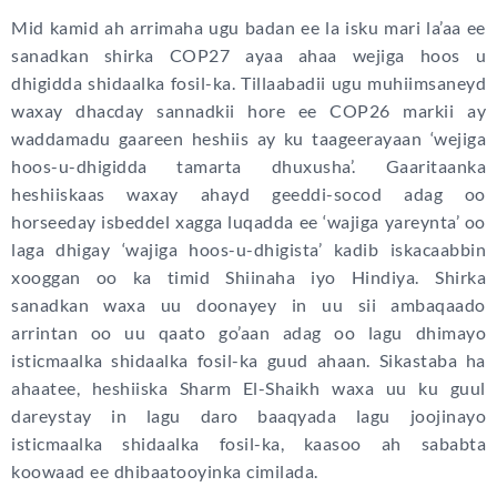
Mid kamid ah arrimaha ugu badan ee la isku mari la’aa ee
sanadkan shirka COP27 ayaa ahaa wejiga hoos u
dhigidda shidaalka fosil-ka. Tillaabadii ugu muhiimsaneyd
waxay dhacday sannadkii hore ee COP26 markii ay
waddamadu gaareen heshiis ay ku taageerayaan ‘wejiga
hoos-u-dhigidda tamarta dhuxusha’. Gaaritaanka
heshiiskaas waxay ahayd geeddi-socod adag oo
horseeday isbeddel xagga luqadda ee ‘wajiga yareynta’ oo
laga dhigay ‘wajiga hoos-u-dhigista’ kadib iskacaabbin
xooggan oo ka timid Shiinaha iyo Hindiya. Shirka
sanadkan waxa uu doonayey in uu sii ambaqaado
arrintan oo uu qaato go’aan adag oo lagu dhimayo
isticmaalka shidaalka fosil-ka guud ahaan. Sikastaba ha
ahaatee, heshiiska Sharm El-Shaikh waxa uu ku guul
dareystay in lagu daro baaqyada lagu joojinayo
isticmaalka shidaalka fosil-ka, kaasoo ah sababta
koowaad ee dhibaatooyinka cimilada.