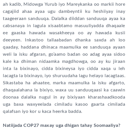
ah kadib, Midowga Yurub iyo Mareykanka oo markii hore
cagajiid ahaa ayaa ugu dambeyntii ku heshiiyay inay
taageeraan sanduuqa. Dalalka diiddan sanduuqa ayaa ka
cabsanaya in lagula xisaabtamo masuuliyadda dhaqaale
ee gaaska hawada wasakheeya oo ay hawada kusii
deeyeen. Inkastoo tallaabadan dhanka saxda ah loo
qaaday, haddana dhinaca maamulka ee sanduuqa ayaan
weli la isku afgaran, go’aamo badan oo adag ayaa sidoo
kale ka dhiman nidaamka magdhowga, oo ay ku jiraan
inta la bixinayo, cidda bixineysa iyo cidda xaqa u leh
lacagta la bixinayo, iyo shuruudaha lagu helayo lacagtaas.
Sikastaba ha ahaatee, marka maamulka la isku afgarto,
dhaqaalahana la bixiyo, waxa uu sanduuqaasi ka caawin
doonaa dalalka nugul in ay bixiyaan kharashaadkooda
uga baxa waxyeelada cimiladu kasoo gaarta cimilada
qalafsan iyo kor u kaca heerka badda.
Natiijada COP27 maxay uga dhigan tahay Soomaaliya?