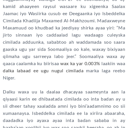
kamid ahaayeen raysul wasaare ku xigeenka Saalax
Jaamac iyo Wasiirka cusub ee Deegaanka iyo Isbeddelka
Cimilada Khadiija Maxamed Al-Makhzoumi. Madaxweyne
Maxamuud oo khudbad ka jeediyay shirka ayaa yiri: “Ma
jirto sinnaan iyo caddaalad lagu wadaago culeyska
cimilada adduunka, sababtoo ah waddamada soo saara
gaaska ugu yar sida Soomaaliya oo kale, waxay bixiyaan
qiimaha ugu sarreeya labo jeer.” Soomaaliya waxa ay
qaaca caalamka ku biirisaa
wax ka yar 0.003%
laakiin waa
dalka labaad ee ugu nugul cimilada
marka laga reebo
Niger.
Dalku waxa uu la daalaa dhacayaa saameynta aan la
qiyaasi karin ee dhibaatada cimilada oo inta badan ay u
sii dheer tahay xaaladda amni iyo bini’aadamnimo oo sii
xumaanaysa. Isbeddelka cimilada ee la xiriira abaaraha,
daadadka iyo ayaxa ayaa inta badan sababa in ay
baaba’aan xoolihii iyo wax soo saarkii beeraha, oo ah in