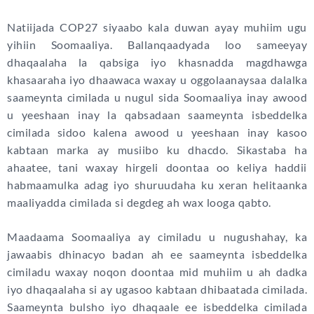
Natiijada COP27 siyaabo kala duwan ayay muhiim ugu
yihiin Soomaaliya. Ballanqaadyada loo sameeyay
dhaqaalaha la qabsiga iyo khasnadda magdhawga
khasaaraha iyo dhaawaca waxay u oggolaanaysaa dalalka
saameynta cimilada u nugul sida Soomaaliya inay awood
u yeeshaan inay la qabsadaan saameynta isbeddelka
cimilada sidoo kalena awood u yeeshaan inay kasoo
kabtaan marka ay musiibo ku dhacdo. Sikastaba ha
ahaatee, tani waxay hirgeli doontaa oo keliya haddii
habmaamulka adag iyo shuruudaha ku xeran helitaanka
maaliyadda cimilada si degdeg ah wax looga qabto.
Maadaama Soomaaliya ay cimiladu u nugushahay, ka
jawaabis dhinacyo badan ah ee saameynta isbeddelka
cimiladu waxay noqon doontaa mid muhiim u ah dadka
iyo dhaqaalaha si ay ugasoo kabtaan dhibaatada cimilada.
Saameynta bulsho iyo dhaqaale ee isbeddelka cimilada