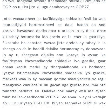
ah weli loogama heshiin dhammaan shirarkii cimilada ee
COP, oo uu ku jiro kii ugu dambeeyay ee COP27.
Intaa waxaa dheer, ka faa’iidaysiga shidaalka fosil-ku waa
istaraatijiyad horumarineed ee dalal badan oo soo
koraya, kuwaasoo dadka qaar u arkaan in ay dib-u-dhac
ku tahay horumarka loo socdo ee in eber la gaarsiiyo.
Sikastaba ha ahaatee, waxaa jirta qodob ay tahay in la
sheego oo ah in haddii dalalka horumaray ay doonayaan
in ay u sheegaan dalalka soo koraya in aysan ka
faa’ideysan kheyraadkooda shidaalka iyo gaaska, gaar
ahaan kadib markii ay dhaqaalahooda ku hodmeen
iyagoo isticmaalaya kheyraadka shidaalka iyo gaaska,
markaas waa in ay raacaan qorshe maaliyadeed oo lagu
maalgeliyo cimilada si uu gacan uga geysto horumarinta
tamarta nadiifka ah. Dalalka horumaray weli ma aysan
fulin ballan-qaadkoodii 2009-kii ee ahaa in ay si wadajir
ah u uruuriyaan USD 100 bilyan sannadka 2020 si wax