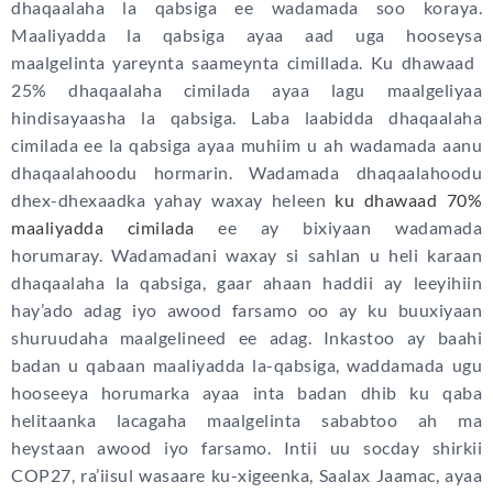
dhaqaalaha la qabsiga ee wadamada soo koraya.
Maaliyadda la qabsiga ayaa aad uga hooseysa
maalgelinta yareynta saameynta cimillada. Ku dhawaad ​​
25% dhaqaalaha cimilada ayaa lagu maalgeliyaa
hindisayaasha la qabsiga. Laba laabidda dhaqaalaha
cimilada ee la qabsiga ayaa muhiim u ah wadamada aanu
dhaqaalahoodu hormarin. Wadamada dhaqaalahoodu
dhex-dhexaadka yahay waxay heleen
ku dhawaad ​​70%
maaliyadda cimilada
ee ay bixiyaan wadamada
horumaray. Wadamadani waxay si sahlan u heli karaan
dhaqaalaha la qabsiga, gaar ahaan haddii ay leeyihiin
hay’ado adag iyo awood farsamo oo ay ku buuxiyaan
shuruudaha maalgelineed ee adag. Inkastoo ay baahi
badan u qabaan maaliyadda la-qabsiga, waddamada ugu
hooseeya horumarka ayaa inta badan dhib ku qaba
helitaanka lacagaha maalgelinta sababtoo ah ma
heystaan awood iyo farsamo. Intii uu socday shirkii
COP27, ra’iisul wasaare ku-xigeenka, Saalax Jaamac, ayaa