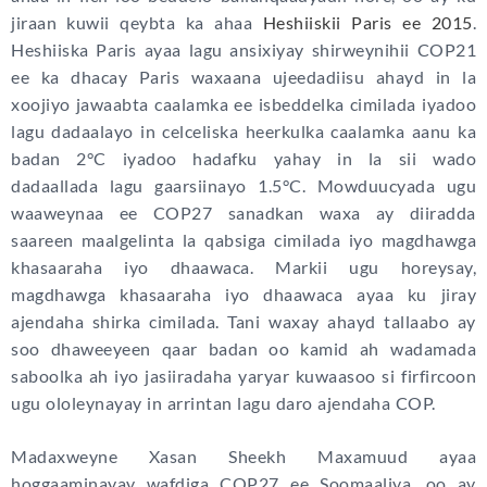
jiraan kuwii qeybta ka ahaa
Heshiiskii Paris ee 2015
.
Heshiiska Paris ayaa lagu ansixiyay shirweynihii COP21
ee ka dhacay Paris waxaana ujeedadiisu ahayd in la
xoojiyo jawaabta caalamka ee isbeddelka cimilada iyadoo
lagu dadaalayo in celceliska heerkulka caalamka aanu ka
badan 2°C iyadoo hadafku yahay in la sii wado
dadaallada lagu gaarsiinayo 1.5°C. Mowduucyada ugu
waaweynaa ee COP27 sanadkan waxa ay diiradda
saareen maalgelinta la qabsiga cimilada iyo magdhawga
khasaaraha iyo dhaawaca. Markii ugu horeysay,
magdhawga khasaaraha iyo dhaawaca ayaa ku jiray
ajendaha shirka cimilada. Tani waxay ahayd tallaabo ay
soo dhaweeyeen qaar badan oo kamid ah wadamada
saboolka ah iyo jasiiradaha yaryar kuwaasoo si firfircoon
ugu ololeynayay in arrintan lagu daro ajendaha COP.
Madaxweyne Xasan Sheekh Maxamuud ayaa
hoggaaminayay wafdiga COP27 ee Soomaaliya, oo ay