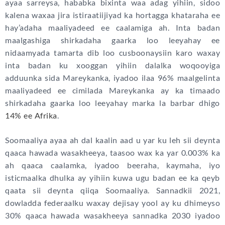
ayaa sarreysa, hababka bixinta waa adag yihiin, sidoo
kalena waxaa jira istiraatiijiyad ka hortagga khataraha ee
hay’adaha maaliyadeed ee caalamiga ah. Inta badan
maalgashiga shirkadaha gaarka loo leeyahay ee
nidaamyada tamarta dib loo cusboonaysiin karo waxay
inta badan ku xooggan yihiin dalalka woqooyiga
adduunka sida Mareykanka, iyadoo ilaa 96% maalgelinta
maaliyadeed ee cimilada Mareykanka ay ka timaado
shirkadaha gaarka loo leeyahay marka la barbar dhigo
14% ee Afrika
.
Soomaaliya ayaa ah dal kaalin aad u yar ku leh sii deynta
qaaca hawada wasakheeya, taasoo wax ka yar 0.003% ka
ah qaaca caalamka, iyadoo beeraha, kaymaha, iyo
isticmaalka dhulka ay yihiin kuwa ugu badan ee ka qeyb
qaata sii deynta qiiqa Soomaaliya. Sannadkii 2021,
dowladda federaalku waxay dejisay yool ay ku dhimeyso
30% qaaca hawada wasakheeya sannadka 2030 iyadoo