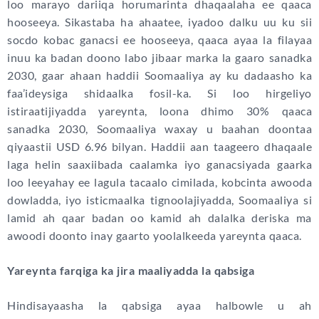
loo marayo dariiqa horumarinta dhaqaalaha ee qaaca
hooseeya. Sikastaba ha ahaatee, iyadoo dalku uu ku sii
socdo kobac ganacsi ee hooseeya, qaaca ayaa la filayaa
inuu ka badan doono labo jibaar marka la gaaro sanadka
2030, gaar ahaan haddii Soomaaliya ay ku dadaasho ka
faa’ideysiga shidaalka fosil-ka. Si loo hirgeliyo
istiraatijiyadda yareynta, loona dhimo 30% qaaca
sanadka 2030, Soomaaliya waxay u baahan doontaa
qiyaastii USD 6.96 bilyan. Haddii aan taageero dhaqaale
laga helin saaxiibada caalamka iyo ganacsiyada gaarka
loo leeyahay ee lagula tacaalo cimilada, kobcinta awooda
dowladda, iyo isticmaalka tignoolajiyadda, Soomaaliya si
lamid ah qaar badan oo kamid ah dalalka deriska ma
awoodi doonto inay gaarto yoolalkeeda yareynta qaaca.
Yareynta farqiga ka jira maaliyadda la qabsiga
Hindisayaasha la qabsiga ayaa halbowle u ah