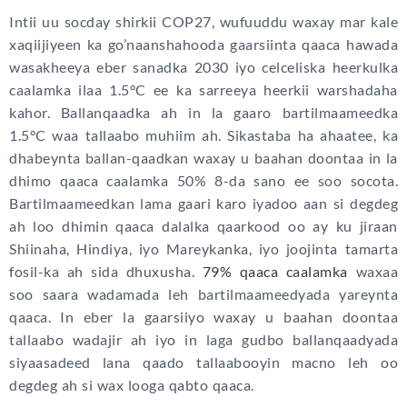
Intii uu socday shirkii COP27, wufuuddu waxay mar kale
xaqiijiyeen ka go’naanshahooda gaarsiinta qaaca hawada
wasakheeya eber sanadka 2030 iyo celceliska heerkulka
caalamka ilaa 1.5°C ee ka sarreeya heerkii warshadaha
kahor. Ballanqaadka ah in la gaaro bartilmaameedka
1.5°C waa tallaabo muhiim ah. Sikastaba ha ahaatee, ka
dhabeynta ballan-qaadkan waxay u baahan doontaa in la
dhimo qaaca caalamka 50% 8-da sano ee soo socota.
Bartilmaameedkan lama gaari karo iyadoo aan si degdeg
ah loo dhimin qaaca dalalka qaarkood oo ay ku jiraan
Shiinaha, Hindiya, iyo Mareykanka, iyo joojinta tamarta
fosil-ka ah sida dhuxusha.
79% qaaca caalamka
waxaa
soo saara wadamada leh bartilmaameedyada yareynta
qaaca. In eber la gaarsiiyo waxay u baahan doontaa
tallaabo wadajir ah iyo in laga gudbo ballanqaadyada
siyaasadeed lana qaado tallaabooyin macno leh oo
degdeg ah si wax looga qabto qaaca.