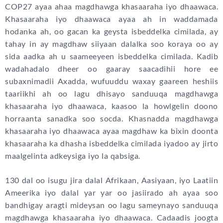
COP27 ayaa ahaa magdhawga khasaaraha iyo dhaawaca.
Khasaaraha iyo dhaawaca ayaa ah in waddamada
hodanka ah, oo gacan ka geysta isbeddelka cimilada, ay
tahay in ay magdhaw siiyaan dalalka soo koraya oo ay
sida aadka ah u saameeyeen isbeddelka cimilada. Kadib
wadahadalo dheer oo gaaray saacadihii hore ee
subaxnimadii Axadda, wufuuddu waxay gaareen heshiis
taariikhi ah oo lagu dhisayo sanduuqa magdhawga
khasaaraha iyo dhaawaca, kaasoo la howlgelin doono
horraanta sanadka soo socda. Khasnadda magdhawga
khasaaraha iyo dhaawaca ayaa magdhaw ka bixin doonta
khasaaraha ka dhasha isbeddelka cimilada iyadoo ay jirto
maalgelinta adkeysiga iyo la qabsiga.
130 dal oo isugu jira dalal Afrikaan, Aasiyaan, iyo Laatiin
Ameerika iyo dalal yar yar oo jasiirado ah ayaa soo
bandhigay aragti mideysan oo lagu sameynayo sanduuqa
magdhawga khasaaraha iyo dhaawaca. Cadaadis joogta