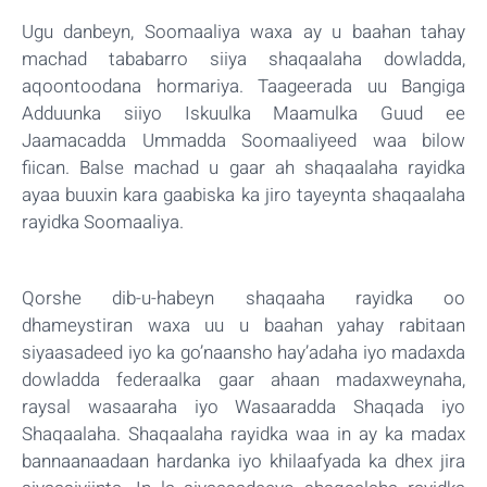
Ugu danbeyn, Soomaaliya waxa ay u baahan tahay
machad tababarro siiya shaqaalaha dowladda,
aqoontoodana hormariya. Taageerada uu Bangiga
Adduunka siiyo Iskuulka Maamulka Guud ee
Jaamacadda Ummadda Soomaaliyeed waa bilow
fiican. Balse machad u gaar ah shaqaalaha rayidka
ayaa buuxin kara gaabiska ka jiro tayeynta shaqaalaha
rayidka Soomaaliya.
Qorshe dib-u-habeyn shaqaaha rayidka oo
dhameystiran waxa uu u baahan yahay rabitaan
siyaasadeed iyo ka go’naansho hay’adaha iyo madaxda
dowladda federaalka gaar ahaan madaxweynaha,
raysal wasaaraha iyo Wasaaradda Shaqada iyo
Shaqaalaha. Shaqaalaha rayidka waa in ay ka madax
bannaanaadaan hardanka iyo khilaafyada ka dhex jira