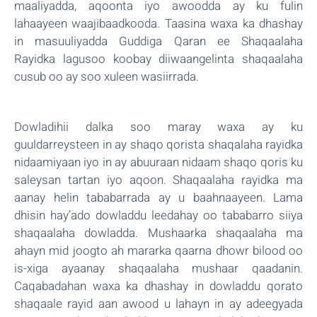
maaliyadda, aqoonta iyo awoodda ay ku fulin
lahaayeen waajibaadkooda. Taasina waxa ka dhashay
in masuuliyadda Guddiga Qaran ee Shaqaalaha
Rayidka lagusoo koobay diiwaangelinta shaqaalaha
cusub oo ay soo xuleen wasiirrada.
Dowladihii dalka soo maray waxa ay ku
guuldarreysteen in ay shaqo qorista shaqalaha rayidka
nidaamiyaan iyo in ay abuuraan nidaam shaqo qoris ku
saleysan tartan iyo aqoon. Shaqaalaha rayidka ma
aanay helin tababarrada ay u baahnaayeen. Lama
dhisin hay’ado dowladdu leedahay oo tababarro siiya
shaqaalaha dowladda. Mushaarka shaqaalaha ma
ahayn mid joogto ah mararka qaarna dhowr bilood oo
is-xiga ayaanay shaqaalaha mushaar qaadanin.
Caqabadahan waxa ka dhashay in dowladdu qorato
shaqaale rayid aan awood u lahayn in ay adeegyada