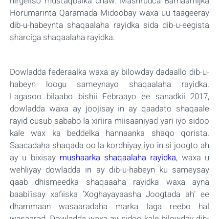
hirgeliso mustaqbalka dhaw. Mashruuca Barnaamijka
Horumarinta Qaramada Midoobay waxa uu taageeray
dib-u-habeynta shaqaalaha rayidka sida dib-u-eegista
sharciga shaqaalaha rayidka.
Dowladda federaalka waxa ay bilowday dadaallo dib-u-
habeyn loogu sameynayo shaqaalaha rayidka.
Lagasoo bilaabo bishii Febraayo ee sanadkii 2017,
dowladda waxa ay joojisay in ay qaadato shaqaale
rayid cusub sababo la xiriira miisaaniyad yari iyo sidoo
kale wax ka beddelka hannaanka shaqo qorista.
Saacadaha shaqada oo la kordhiyay iyo in si joogto ah
ay u bixisay
mushaarka shaqaalaha rayidka
, waxa u
wehliyay dowladda in ay dib-u-habeyn ku sameysay
qaab dhismeedka shaqaaaha rayidka waxa ayna
baabi’isay xafiiska ‘Xoghayayaasha Joogtada ah’ ee
dhammaan wasaaradaha marka laga reebo hal
wasaarad. Dowladda waxa ay sidoo kale bilowday dib-