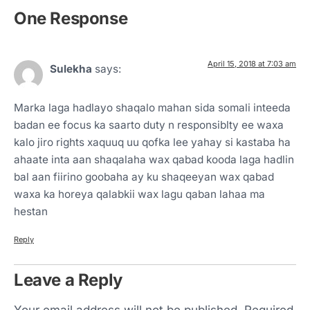
One Response
April 15, 2018 at 7:03 am
Sulekha
says:
Marka laga hadlayo shaqalo mahan sida somali inteeda
badan ee focus ka saarto duty n responsiblty ee waxa
kalo jiro rights xaquuq uu qofka lee yahay si kastaba ha
ahaate inta aan shaqalaha wax qabad kooda laga hadlin
bal aan fiirino goobaha ay ku shaqeeyan wax qabad
waxa ka horeya qalabkii wax lagu qaban lahaa ma
hestan
Reply
Leave a Reply