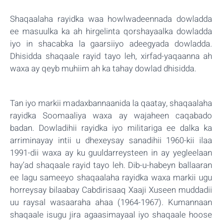
Shaqaalaha rayidka waa howlwadeennada dowladda
ee masuulka ka ah hirgelinta qorshayaalka dowladda
iyo in shacabka la gaarsiiyo adeegyada dowladda.
Dhisidda shaqaale rayid tayo leh, xirfad-yaqaanna ah
waxa ay qeyb muhiim ah ka tahay dowlad dhisidda.
Tan iyo markii madaxbannaanida la qaatay, shaqaalaha
rayidka Soomaaliya waxa ay wajaheen caqabado
badan. Dowladihii rayidka iyo militariga ee dalka ka
arriminayay intii u dhexeysay sanadihii 1960-kii ilaa
1991-dii waxa ay ku guuldarreysteen in ay yegleelaan
hay’ad shaqaale rayid tayo leh. Dib-u-habeyn ballaaran
ee lagu sameeyo shaqaalaha rayidka waxa markii ugu
horreysay bilaabay Cabdirisaaq Xaaji Xuseen muddadii
uu raysal wasaaraha ahaa (1964-1967). Kumannaan
shaqaale isugu jira agaasimayaal iyo shaqaale hoose