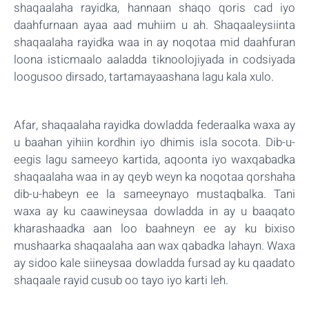
shaqaalaha rayidka, hannaan shaqo qoris cad iyo
daahfurnaan ayaa aad muhiim u ah. Shaqaaleysiinta
shaqaalaha rayidka waa in ay noqotaa mid daahfuran
loona isticmaalo aaladda tiknoolojiyada in codsiyada
loogusoo dirsado, tartamayaashana lagu kala xulo.
Afar, shaqaalaha rayidka dowladda federaalka waxa ay
u baahan yihiin kordhin iyo dhimis isla socota. Dib-u-
eegis lagu sameeyo kartida, aqoonta iyo waxqabadka
shaqaalaha waa in ay qeyb weyn ka noqotaa qorshaha
dib-u-habeyn ee la sameeynayo mustaqbalka. Tani
waxa ay ku caawineysaa dowladda in ay u baaqato
kharashaadka aan loo baahneyn ee ay ku bixiso
mushaarka shaqaalaha aan wax qabadka lahayn. Waxa
ay sidoo kale siineysaa dowladda fursad ay ku qaadato
shaqaale rayid cusub oo tayo iyo karti leh.