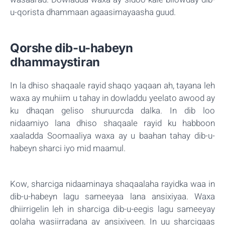
u-qorista dhammaan agaasimayaasha guud.
Qorshe dib-u-habeyn
dhammaystiran
In la dhiso shaqaale rayid shaqo yaqaan ah, tayana leh
waxa ay muhiim u tahay in dowladdu yeelato awood ay
ku dhaqan geliso shuruurcda dalka. In dib loo
nidaamiyo lana dhiso shaqaale rayid ku habboon
xaaladda Soomaaliya waxa ay u baahan tahay dib-u-
habeyn sharci iyo mid maamul.
Kow, sharciga nidaaminaya shaqaalaha rayidka waa in
dib-u-habeyn lagu sameeyaa lana ansixiyaa. Waxa
dhiirrigelin leh in sharciga dib-u-eegis lagu sameeyay
golaha wasiirradana ay ansixiyeen. In uu sharcigaas