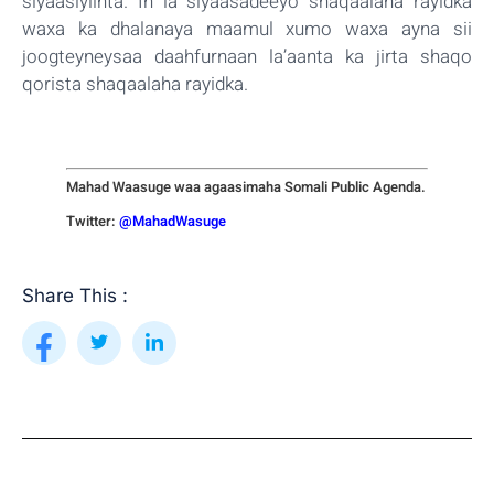
siyaasiyiinta. In la siyaasadeeyo shaqaalaha rayidka
waxa ka dhalanaya maamul xumo waxa ayna sii
joogteyneysaa daahfurnaan la’aanta ka jirta shaqo
qorista shaqaalaha rayidka.
Mahad Waasuge waa agaasimaha Somali Public Agenda.
Twitter:
@MahadWasuge
Share This :