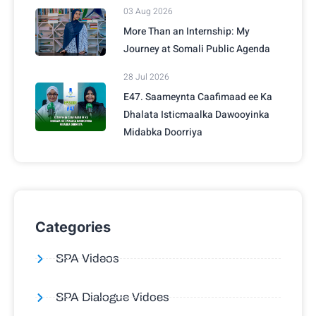
03 Aug 2026
More Than an Internship: My
Journey at Somali Public Agenda
28 Jul 2026
E47. Saameynta Caafimaad ee Ka
Dhalata Isticmaalka Dawooyinka
Midabka Doorriya
Categories
SPA Videos
SPA Dialogue Vidoes