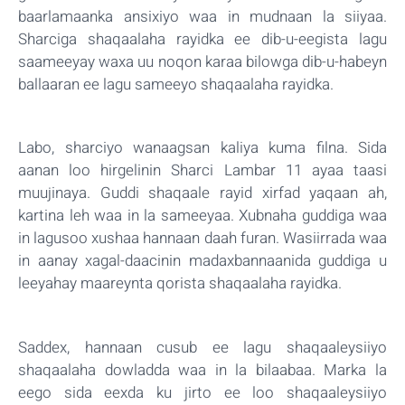
baarlamaanka ansixiyo waa in mudnaan la siiyaa.
Sharciga shaqaalaha rayidka ee dib-u-eegista lagu
saameeyay waxa uu noqon karaa bilowga dib-u-habeyn
ballaaran ee lagu sameeyo shaqaalaha rayidka.
Labo, sharciyo wanaagsan kaliya kuma filna. Sida
aanan loo hirgelinin Sharci Lambar 11 ayaa taasi
muujinaya. Guddi shaqaale rayid xirfad yaqaan ah,
kartina leh waa in la sameeyaa. Xubnaha guddiga waa
in lagusoo xushaa hannaan daah furan. Wasiirrada waa
in aanay xagal-daacinin madaxbannaanida guddiga u
leeyahay maareynta qorista shaqaalaha rayidka.
Saddex, hannaan cusub ee lagu shaqaaleysiiyo
shaqaalaha dowladda waa in la bilaabaa. Marka la
eego sida eexda ku jirto ee loo shaqaaleysiiyo