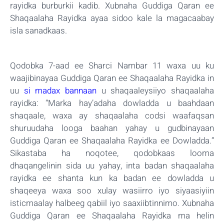
rayidka burburkii kadib. Xubnaha Guddiga Qaran ee
Shaqaalaha Rayidka ayaa sidoo kale la magacaabay
isla sanadkaas.
Qodobka 7-aad ee Sharci Nambar 11 waxa uu ku
waajibinayaa Guddiga Qaran ee Shaqaalaha Rayidka in
uu
si madax bannaan
u shaqaaleysiiyo shaqaalaha
rayidka: “Marka hay’adaha dowladda u baahdaan
shaqaale, waxa ay shaqaalaha codsi waafaqsan
shuruudaha looga baahan yahay u gudbinayaan
Guddiga Qaran ee Shaqaalaha Rayidka ee Dowladda.”
Sikastaba ha noqotee, qodobkaas looma
dhaqangelinin sida uu yahay, inta badan shaqaalaha
rayidka ee shanta kun ka badan ee dowladda u
shaqeeya waxa soo xulay wasiirro iyo siyaasiyiin
isticmaalay halbeeg qabiil iyo saaxiibtinnimo. Xubnaha
Guddiga Qaran ee Shaqaalaha Rayidka ma helin