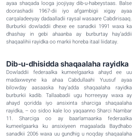
ayaa shaqada looga joojiyay dib-u-habeystaas. Balse
doorashadii 1967-dii iyo afgambigii xigay ayaa
carqaladeeyay dadaalladii raysal wasaare Cabdirisaaq.
Burburkii dowladdii dhexe ee sanadkii 1991 waxa ka
dhashay in gebi ahaanba ay burburtay hay’addii
shaqaalihii rayidka oo markii horeba itaal liidatay.
Dib-u-dhisidda shaqaalaha rayidka
Dowladdii federaalka kumeelgaarka ahayd ee uu
madaxweyne ka ahaa Cabdullaahi Yuusuf ayaa
bilowday aasaaska hay’adda shaqaalaha rayidka
burburkii kadib. Tallaabadii ugu horreeyay waxa ay
ahayd qoridda iyo ansixinta sharciga shaqaalaha
rayidka, – oo sidoo kale loo yaqaanno Sharci Nambar
11. Sharciga oo ay baarlamaanka federaalka
kumeelgaarka ku ansixiyeen magaalada Baydhabo
sanadkii 2006 waxa uu gundhig u noqday shaqaalaha