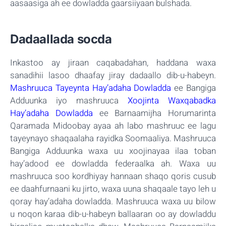
aasaasiga ah ee dowladda gaarsiiyaan bulshada.
Dadaallada socda
Inkastoo ay jiraan caqabadahan, haddana waxa
sanadihii lasoo dhaafay jiray dadaallo dib-u-habeyn.
Mashruuca Tayeynta Hay’adaha Dowladda
ee Bangiga
Adduunka iyo mashruuca
Xoojinta Waxqabadka
Hay’adaha Dowladda
ee Barnaamijha Horumarinta
Qaramada Midoobay ayaa ah labo mashruuc ee lagu
tayeynayo shaqaalaha rayidka Soomaaliya. Mashruuca
Bangiga Adduunka waxa uu xoojinayaa ilaa toban
hay’adood ee dowladda federaalka ah. Waxa uu
mashruuca soo kordhiyay hannaan shaqo qoris cusub
ee daahfurnaani ku jirto, waxa uuna shaqaale tayo leh u
qoray hay’adaha dowladda. Mashruuca waxa uu bilow
u noqon karaa dib-u-habeyn ballaaran oo ay dowladdu